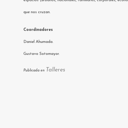
espacios (urbanos, nacionales, familiares, corporales, econó
que nos cruzan.
Coordinadores
Daniel Ahumada.
Gustavo Sotomayor.
Talleres
Publicada en