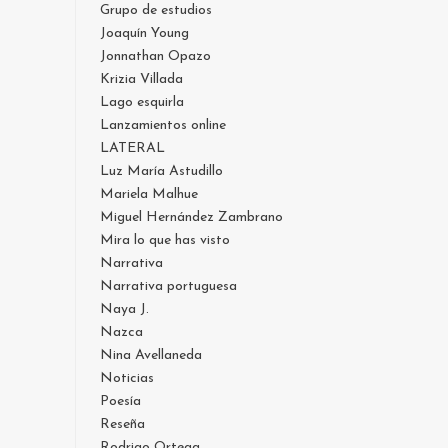
Grupo de estudios
Joaquín Young
Jonnathan Opazo
Krizia Villada
Lago esquirla
Lanzamientos online
LATERAL
Luz María Astudillo
Mariela Malhue
Miguel Hernández Zambrano
Mira lo que has visto
Narrativa
Narrativa portuguesa
Naya J.
Nazca
Nina Avellaneda
Noticias
Poesía
Reseña
Rodrigo Ortega