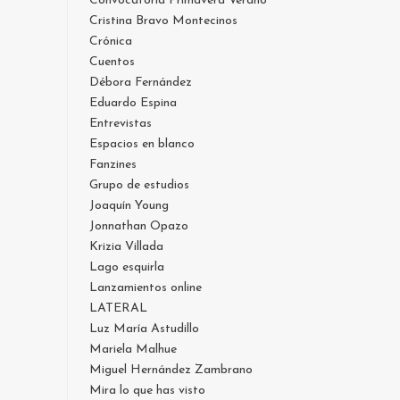
Convocatoria Primavera Verano
Cristina Bravo Montecinos
Crónica
Cuentos
Débora Fernández
Eduardo Espina
Entrevistas
Espacios en blanco
Fanzines
Grupo de estudios
Joaquín Young
Jonnathan Opazo
Krizia Villada
Lago esquirla
Lanzamientos online
LATERAL
Luz María Astudillo
Mariela Malhue
Miguel Hernández Zambrano
Mira lo que has visto