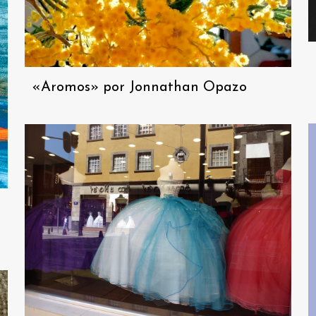
«Aromos» por Jonnathan Opazo