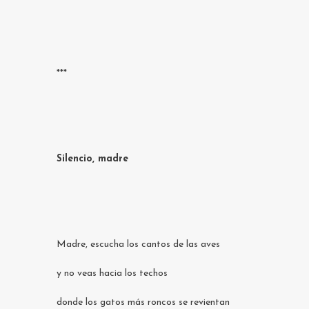
***
Silencio, madre
Madre, escucha los cantos de las aves
y no veas hacia los techos
donde los gatos más roncos se revientan