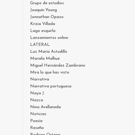
Grupo de estudios
Joaquín Young
Jonnathan Opazo
Krizia Villada
Lago esquirla
Lanzamientos online
LATERAL
Luz María Astudillo
Mariela Malhue
Miguel Hernández Zambrano
Mira lo que has visto
Narrativa
Narrativa portuguesa
Naya J.
Nazca
Nina Avellaneda
Noticias
Poesía
Reseña
Rodrigo Ortega