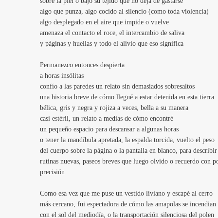
sobre la piel o bajo su tejido que no deja de gastarse
algo que punza, algo cocido al silencio (como toda violencia)
algo desplegado en el aire que impide o vuelve
amenaza el contacto el roce, el intercambio de saliva
y páginas y huellas y todo el alivio que eso significa
Permanezco entonces despierta
a horas insólitas
confío a las paredes un relato sin demasiados sobresaltos
una historia breve de cómo llegué a estar detenida en esta tierra
bélica, gris y negra y rojiza a veces, bella a su manera
casi estéril, un relato a medias de cómo encontré
un pequeño espacio para descansar a algunas horas
o tener la mandíbula apretada, la espalda torcida, vuelto el peso
del cuerpo sobre la página o la pantalla en blanco, para describir
rutinas nuevas, paseos breves que luego olvido o recuerdo con p
precisión
Como esa vez que me puse un vestido liviano y escapé al cerro
más cercano, fui espectadora de cómo las amapolas se incendian
con el sol del mediodía, o la transportación silenciosa del polen