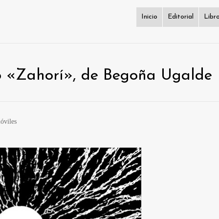
Inicio
Editorial
Libr
o «Zahorí», de Begoña Ugalde
móviles